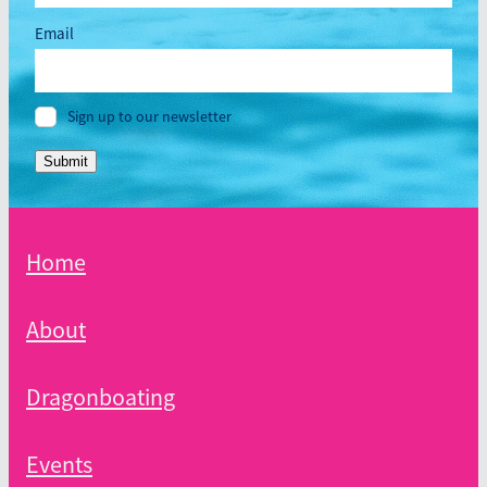
Email
Sign up to our newsletter
Submit
Home
About
Dragonboating
Events